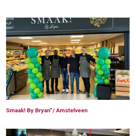
Smaak! By Bryan”/ Amstelveen