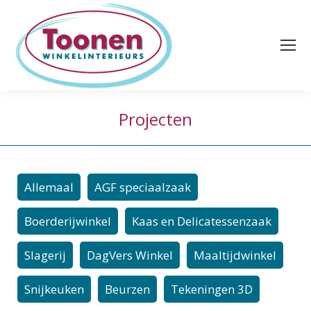
Projecten
Allemaal
AGF speciaalzaak
Boerderijwinkel
Kaas en Delicatessenzaak
Slagerij
DagVers Winkel
Maaltijdwinkel
Snijkeuken
Beurzen
Tekeningen 3D