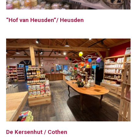
“Hof van Heusden”/ Heusden
De Kersenhut / Cothen