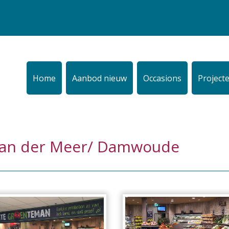
Home
Aanbod nieuw
Occasions
Project
 van der Meer/ Damwoude