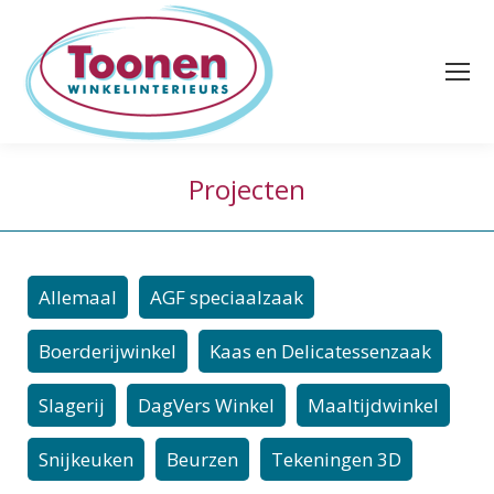
Projecten
Allemaal
AGF speciaalzaak
Boerderijwinkel
Kaas en Delicatessenzaak
Slagerij
DagVers Winkel
Maaltijdwinkel
Snijkeuken
Beurzen
Tekeningen 3D